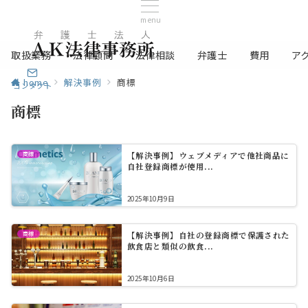
menu
取扱業務
法律顧問
法律相談
弁護士
費用
ア
home
解決事例
商標
コンタクト
商標
商標
【解決事例】ウェブメディアで他社商品に
自社登録商標が使用...
2025年10月9日
商標
【解決事例】自社の登録商標で保護された
飲食店と類似の飲食...
2025年10月6日