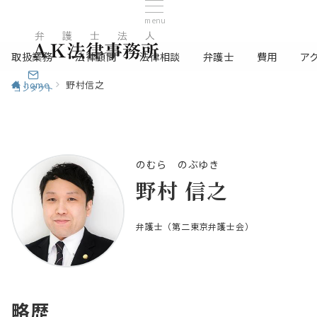
menu
取扱業務
法律顧問
法律相談
弁護士
費用
ア
home
野村信之
コンタクト
のむら のぶゆき
野村 信之
弁護士
（第二東京弁護士会）
略歴