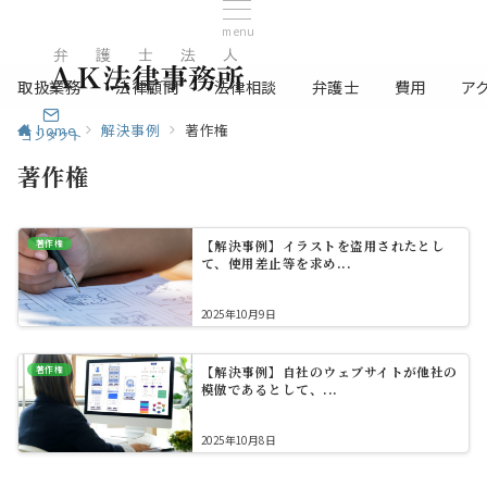
menu
取扱業務
法律顧問
法律相談
弁護士
費用
ア
home
解決事例
著作権
コンタクト
著作権
著作権
【解決事例】イラストを盗用されたとし
て、使用差止等を求め...
2025年10月9日
著作権
【解決事例】自社のウェブサイトが他社の
模倣であるとして、...
2025年10月8日