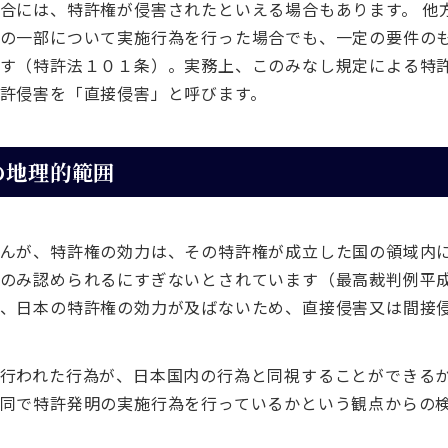
合には、特許権が侵害されたといえる場合もあります。 他
の一部について実施行為を行った場合でも、一定の要件の
す（特許法１０１条）。実務上、このみなし規定による特
許侵害を「直接侵害」と呼びます。
の地理的範囲
んが、特許権の効力は、その特許権が成立した国の領域内
のみ認められるにすぎないとされています（最高裁判例平成
、日本の特許権の効力が及ばないため、直接侵害又は間接
行われた行為が、日本国内の行為と同視することができる
同で特許発明の実施行為を行っているかという観点からの