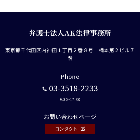
の
ペ
ー
弁護士法人AK法律事務所
ジ
送
東京都千代田区内神田１丁目２番８号 楠本第２ビル７
階
り
Phone
03-3518-2233
9:30~17:30
お問い合わせページ
コンタクト