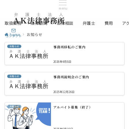
menu
取扱業務
法律顧問
法律相談
弁護士
費用
ア
home
お知らせ
コンタクト
お知らせ
事務所移転のご案内
2026年4月8日
お知らせ
事務所説明会のご案内
2025年12月26日
お知らせ
アルバイト募集（終了）