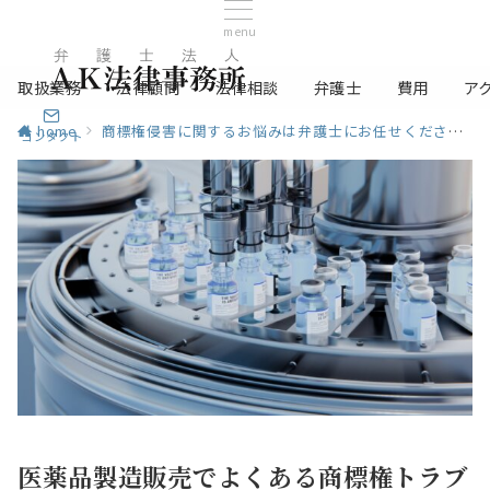
menu
取扱業務
法律顧問
法律相談
弁護士
費用
ア
home
商標権侵害に関するお悩みは弁護士にお任せください
コンタクト
医薬品製造販売でよくある商標権トラブ